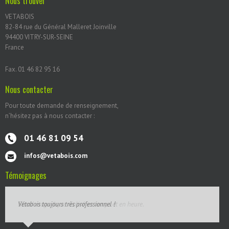
Nous trouver
VETABOIS
82-84 rue du Général Malleret Joinville
94400 VITRY-SUR-SEINE
France
Fax. 01 46 82 95 16
Nous contacter
Pour toute demande de renseignement,
n’hésitez pas à nous contacter :
01 46 81 09 54
infos@vetabois.com
Témoignages
Vétabois toujours très professionnel !