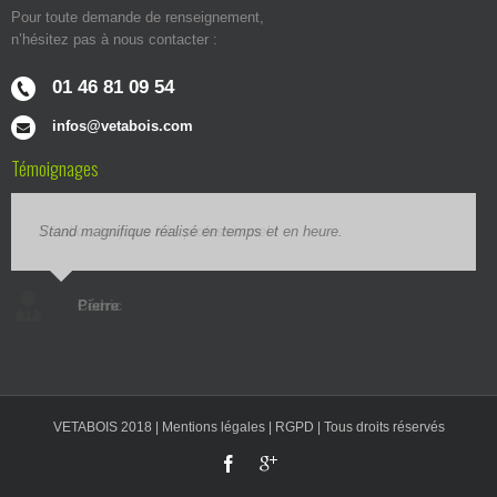
Pour toute demande de renseignement,
n’hésitez pas à nous contacter :
01 46 81 09 54
infos@vetabois.com
Témoignages
Stand magnifique réalisé en temps et en heure.
Vétabois toujours très professionnel !
Pierre
Cédric
VETABOIS 2018 |
Mentions légales
|
RGPD
| Tous droits réservés