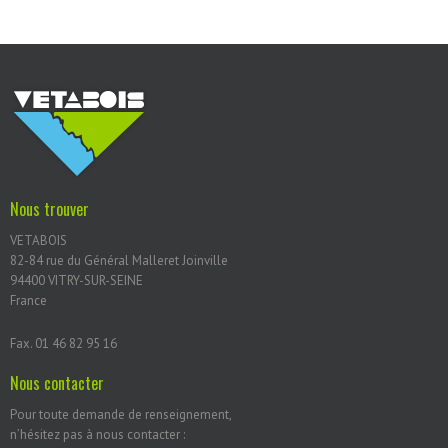
Nous trouver
VETABOIS
82-84 rue du Général Malleret Joinville
94400 VITRY-SUR-SEINE
France
Fax. 01 46 82 95 16
Nous contacter
Pour toute demande de renseignement,
n’hésitez pas à nous contacter :