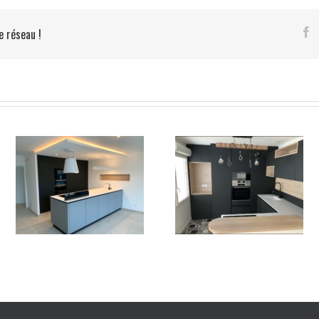
e réseau !
IX
Cuisine contemporaine
Cuisine sur mesure
FENIX NTM