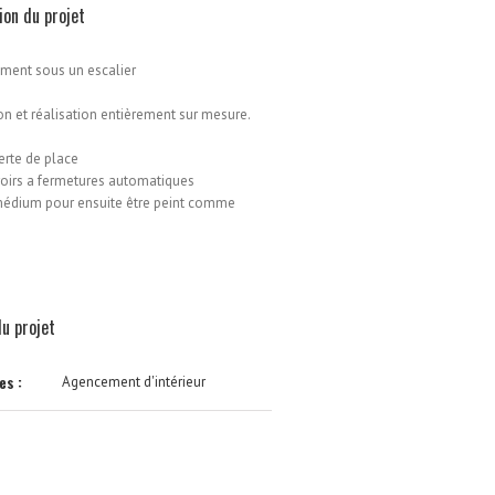
ion du projet
ent sous un escalier
n et réalisation entièrement sur mesure.
rte de place
roirs a fermetures automatiques
médium pour ensuite être peint comme
du projet
es :
Agencement d'intérieur