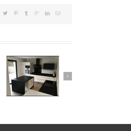
Bar arrondi avec plan de
Cuisine Sur mesure
travail en granit