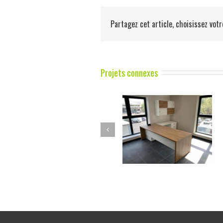
Partagez cet article, choisissez votr
Projets connexes
Bureaux de direction sur
Cuisine moderne en FEN
mesure
NTM avec ilot