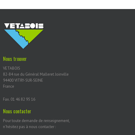
Nous trouver
VETABOIS
82-84 rue du Général Malleret Joinville
94400 VITRY-SUR-SEINE
France
Fax. 01 46 82 95 16
Nous contacter
Pour toute demande de renseignement,
n’hésitez pas à nous contacter :