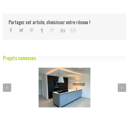
Partagez cet article, choisissez votre réseau !
Projets connexes
ne moderne en FENIX
Cuisine contemporaine
NTM avec ilot
FENIX NTM