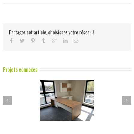
Partagez cet article, choisissez votre réseau !
Projets connexes
aux de direction sur
Cuisine moderne en FENIX
mesure
NTM avec ilot